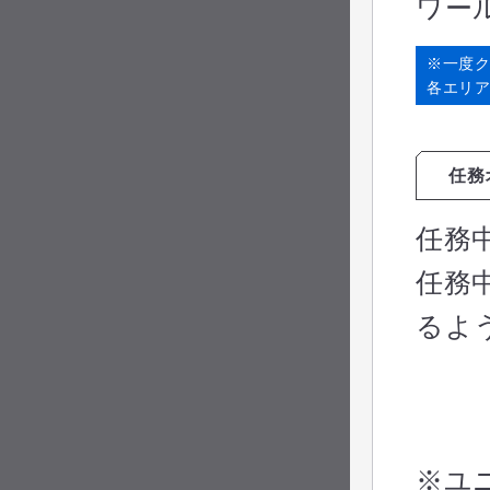
ワー
※一度
各エリア
任務
任務
任務
るよ
※ユ