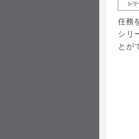
シリ
任務
シリ
とが