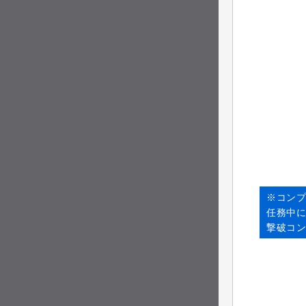
※コン
任務中
撃破コ