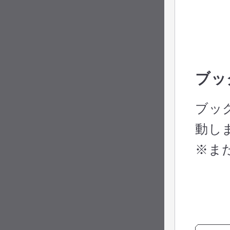
ブッ
ブッ
動し
※ま