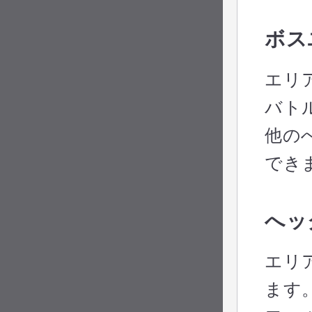
ボス
エリ
バト
他の
でき
へッ
エリ
ます