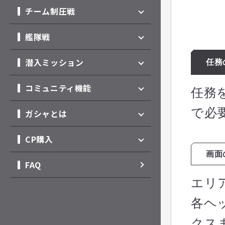
チーム制圧戦
艦隊戦
潜入ミッション
任務
コミュニティ機能
任務
で必
ガシャとは
CP購入
画面
FAQ
エリ
各ヘ
クス