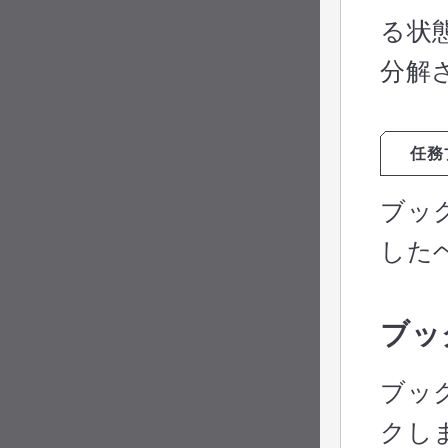
る状
分解
任務
ブッ
した
ブッ
ブッ
クし