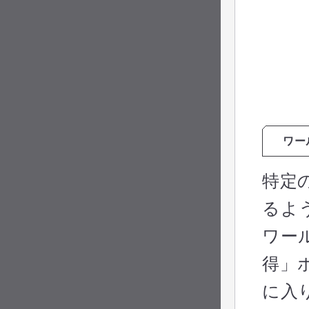
ワー
特定
るよ
ワー
得」
に入