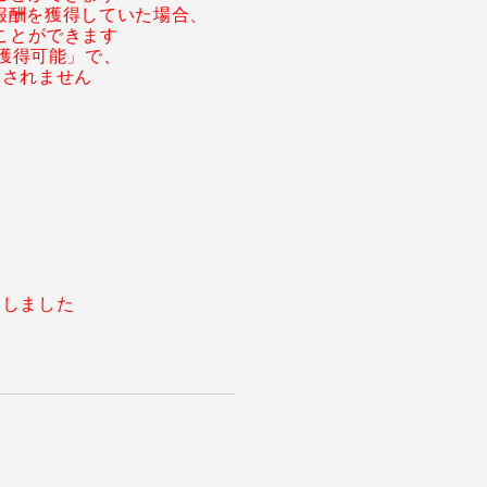
に報酬を獲得していた場合、
ことができます
回獲得可能」で、
しされません
たしました