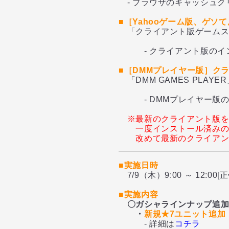
- ブラウザのキャッシュクリ
■［Yahooゲーム版、ゲ
「クライアント版ゲームス
- クライアント版のイン
■［DMMプレイヤー版］ク
「DMM GAMES PLA
- DMMプレイヤー版の
※最新のクライアント版
一度インストール済み
改めて最新のクライア
■実施日時
7/9（木）9:00 ～ 12:00[正
■実施内容
〇ガシャラインナップ追
・
新規★7ユニット追加
- 詳細は
コチラ