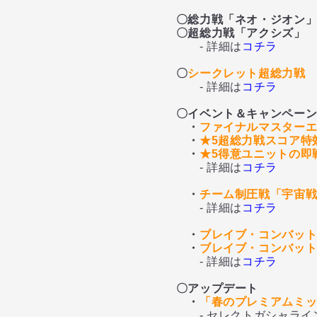
〇総力戦
「ネオ・ジオン
〇超総力戦
「アクシズ」
- 詳細は
コチラ
〇
シークレット超総力戦
- 詳細は
コチラ
〇イベント＆キャンペー
・
ファイナルマスター
・
★5超総力戦スコア特
・
★5得意ユニットの即
- 詳細は
コチラ
・
チーム制圧戦「宇宙
- 詳細は
コチラ
・
ブレイブ・コンバット
・
ブレイブ・コンバット
- 詳細は
コチラ
〇アップデート
・
「春のプレミアムミ
- セレクトガシャライン