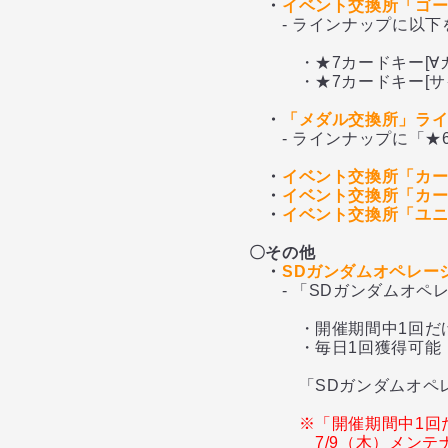
・
イベント交換所「ゴ
- ラインナップに以下を
・★7カードキー[∀ガン
・★7カードキー[サイ
・
「メダル交換所」ラ
- ラインナップに「★6
・
イベント交換所「カー
・
イベント交換所「カード
・
イベント交換所「ユニッ
〇その他
・
SDガンダムオペレー
- 「SDガンダムオペレ
・開催期間中1回だけ
・毎日1回獲得可能
「SDガンダムオペレー
※「開催期間中1回
7/9（木）メン