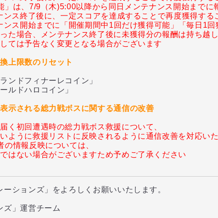
能」は、7/9（木)5:00以降から同日メンテナンス開始まで
テナンス終了後に、一定スコアを達成することで再度獲得する
テナンス開始までに「開催期間中1回だけ獲得可能」「毎日1
あった場合、メンテナンス終了後に未獲得分の報酬は持ち越
ましては予告なく変更となる場合がございます
交換上限数のリセット
ンドフィナーレコイン」
ルドハロコイン」
に表示される総力戦ボスに関する通信の改善
ら届く初回遭遇時の総力戦ボス救援について、
近いように救援リストに反映されるように通信改善を対応い
者の情報反映については、
映ではない場合がございますため予めご了承ください
レーションズ」をよろしくお願いいたします。
ンズ」運営チーム