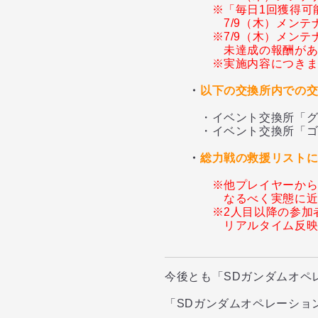
※「毎日1回獲得可
7/9（木）メン
※7/9（木）メン
未達成の報酬が
※実施内容につき
・
以下の交換所内での
・イベント交換所「グラ
・イベント交換所「ゴー
・
総力戦の救援リスト
※他プレイヤーか
なるべく実態に
※2人目以降の参加
リアルタイム反
今後とも「SDガンダムオペ
「SDガンダムオペレーショ