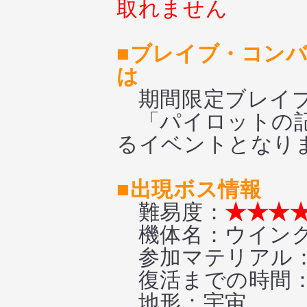
取れません
■ブレイブ・コンバ
は
期間限定ブレイブ
「パイロットの記
るイベントとなり
■出現ボス情報
難易度：
★★★
機体名：ウイング
参加マテリアル：
復活までの時間
地形：宇宙