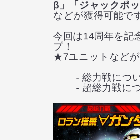
β」「ジャックポ
などが獲得可能で
今回は14周年を
プ！
★7ユニットなど
- 総力戦につ
- 超総力戦に