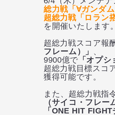
6/4（木）メンテ
総力戦「∀ガンダ
超総力戦「ロラン
を開催いたします
超総力戦スコア報酬
フレーム）」
、
9900億で
「オプショ
超総力戦目標スコ
獲得可能です。
また、超総力戦指令
（サイコ・フレー
「ONE HIT FIG