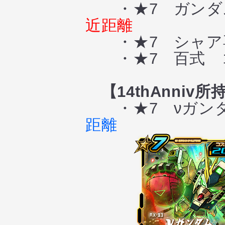
・★7 ガンダム
近距離
・★7 シャア専
・★7 百式 
【14thAnniv所
・★7 νガンダ
距離