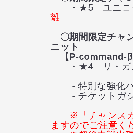
・★5 ユニコー
離
〇期間限定チャン
ニット
【P-command
・★4 リ・ガズ
- 特別な強化パ
- チケットガシ
※「チャンス
ますのでご注意く