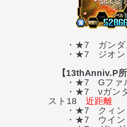
・★7 ガンダ
・★7 ジオン
【13thAnniv.
・★7 Gファ
・★7 νガンダム
スト18
近距離
・★7 クィン
・★7 ウイン