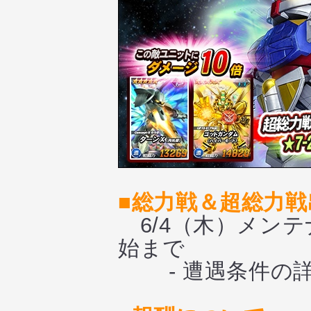
■総力戦＆超総力戦
6/4（木）メンテ
始まで
- 遭遇条件の