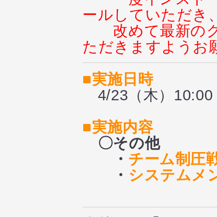
ールしていただき
改めて最新の
ただきますようお
■実施日時
4/23（木）10:00 
■実施内容
〇その他
・
チーム制圧
・
システムメ