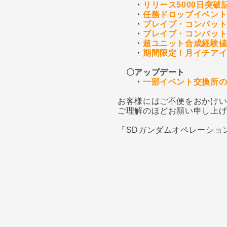
・
リリース5000日突破
・
任務ドロップイベン
・
ブレイブ・コンバットノ
・
ブレイブ・コンバット
・
超ユニット合成経験
・
期間限定！月イチア
〇アップデート
・
一部イベント交換所
お客様にはご不便をおかけ
ご理解のほどお願い申し上
「SDガンダムオペレーショ