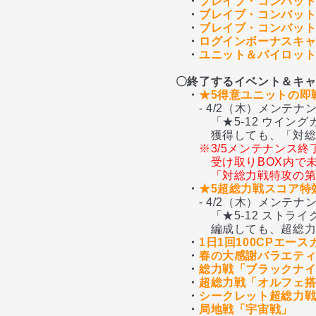
・
ブレイブ・コンバット
・
ブレイブ・コンバット
・
ブレイブ・コンバットノ
・
ログインボーナスキ
・
ユニット＆パイロッ
〇終了するイベント＆キ
・
★5得意ユニットの即
- 4/2（木）メンテナ
「★5-12 ウイングガン
獲得しても、「対総力戦
※3/5メンテナンス終
受け取りBOX内で
「対総力戦特攻の
・
★5超総力戦スコア特
- 4/2（木）メンテナ
「★5-12 ストライクフ
編成しても、超総力戦ス
・
1日1回100CPエー
・
春の大感謝バラエテ
・
総力戦「ブラックナイ
・
超総力戦「オルフェ搭
・
シークレット超総力
・
局地戦「宇宙戦」