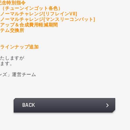
記念特別指令
ト（チューンインゴット各色）
ーマルチャレンジ[リフレインVII]
ノーマルチャレンジ[マンスリーコンバット]
値アップ＆合成費用軽減期間
イテム交換所
のラインナップ追加
いたしますが
げます。
ンズ」運営チーム
BACK