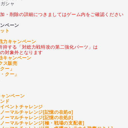
トガシャ
追加・削除の詳細につきましてはゲーム内をご確認ください
ャンペーン
レット
戦力キャンペーン
所持する「対総力戦特攻の第二強化パーツ」は
ンの対象外となります
効キャンペーン
ックス販売
・クー」
ア・クー」
戦
ト
キャンペーン
ウンド
トイベントチャレンジ
ノーマルチャレンジ[記憶の在処α]
ノーマルチャレンジ[記憶の在処β]
ノーマルチャレンジ[極・戦場の支配者]