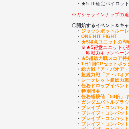
・★5-10確定パイロッ
※ガシャラインナップの
〇開始するイベント＆キ
・
ジャックポットルー
・
ONE HIT FIGHT
・
★5得意ユニットの即
※★5得意ユニットが
即戦力キャンペー
・
★5超総力戦スコア特
・
1日1回CPセットボ
・
総力戦「ア・バオア
・
超総力戦「ア・バオ
・
シークレット超総力
・
任務ドロップイベン
・
特別指令
・
任務経験値「50倍」
・
ガンダムバトルグラ
・
ブレイブ・コンバッ
・
ブレイブ・コンバット
・
ブレイブ・コンバット
・
ブレイブ・コンバット