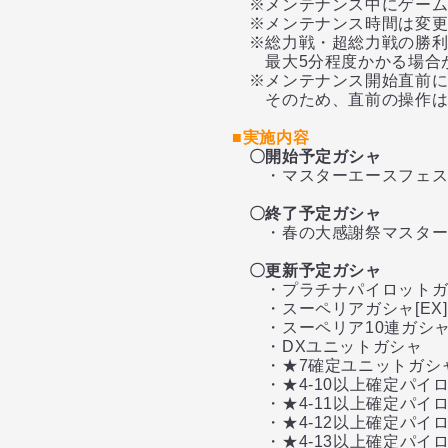
※メンテナンス中にゲーム
※メンテナンス時間は変更
※総力戦・超総力戦の勝利
最大5分程度かかる場合が
※メンテナンス開始直前に
そのため、直前の操作はお
■実施内容
〇開始予定ガシャ
・マスターエースフェ
〇終了予定ガシャ
・春の大感謝祭マスター
〇更新予定ガシャ
・プラチナパイロットガ
・スーペリアガシャ[EX]
・スーペリア10連ガシャ[
・DXユニットガシャ
・★7確定ユニットガシャ[
・★4-10以上確定パイ
・★4-11以上確定パイ
・★4-12以上確定パイ
・★4-13以上確定パイ