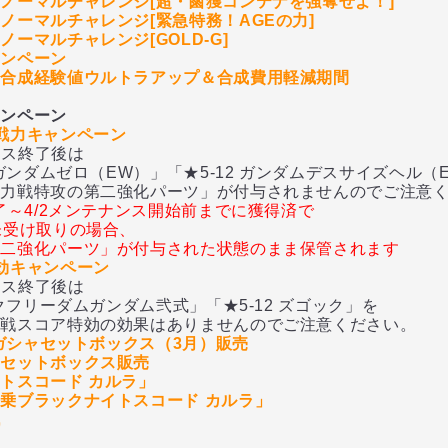
ノーマルチャレンジ[超・鹵獲コンテナを強奪せよ！]
ノーマルチャレンジ[緊急特務！AGEの力]
ーマルチャレンジ[GOLD-G]
ャンペーン
ト合成経験値ウルトラアップ＆合成費用軽減期間
ャンペーン
戦力キャンペーン
ンス終了後は
ダムゼロ（EW）」「★5-12 ガンダムデスサイズヘル（
特攻の第二強化パーツ」が付与されませんのでご注意く
了～4/2メンテナンス開始前までに獲得済で
未受け取りの場合、
第二強化パーツ」が付与された状態のまま保管されます
効キャンペーン
ンス終了後は
リーダムガンダム弐式」「★5-12 ズゴック」を
コア特効の効果はありませんのでご注意ください。
スガシャセットボックス（3月）販売
ィセットボックス販売
トスコード カルラ」
乗ブラックナイトスコード カルラ」
戦