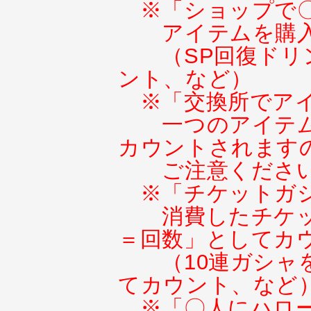
※「ショップで
アイテムを購
（SP回復ドリ
ント、など）
※「交換所でア
一つのアイテ
カウントされます
ご注意くださ
※「チケットガ
消費したチケ
＝回数」としてカ
（10連ガシャ
てカウント、など
※「〇人にハロ