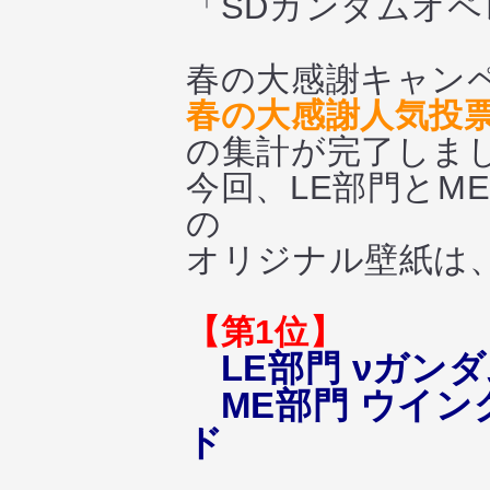
「SDガンダムオ
春の大感謝キャン
春の大感謝人気投
の集計が完了しま
今回、LE部門とM
の
オリジナル壁紙は
【第1位】
LE部門 νガン
ME部門 ウイ
ド