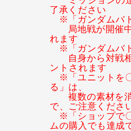
ミッションの
了承ください
※「ガンダムバ
局地戦が開催
れます
※「ガンダムバ
自身から対戦
ントされます
※「ユニットを
る」は、
複数の素材を
で、ご注意くださ
※「ショップで
ムの購入でも達成