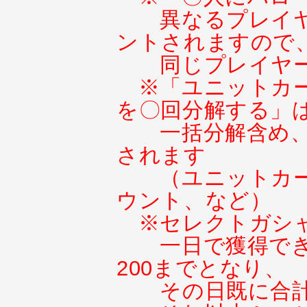
異なるプレイ
ントされますので
同じプレイヤ
※「ユニットカ
を〇回分解する」
一括分解含め
されます
（ユニットカ
ウント、など）
※セレクトガシ
一日で獲得で
200までとなり、
その日既に合計